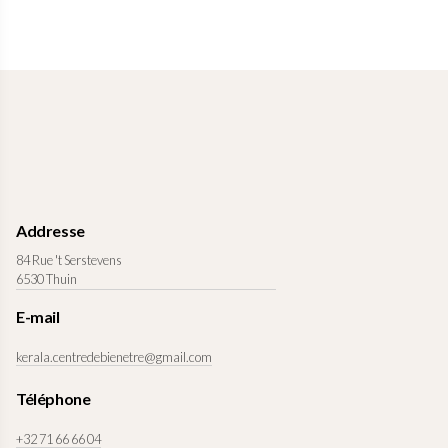
Addresse
84 Rue 't Serstevens
6530 Thuin
E-mail
kerala.centredebienetre@gmail.com
Téléphone
+32 71 66 66 04